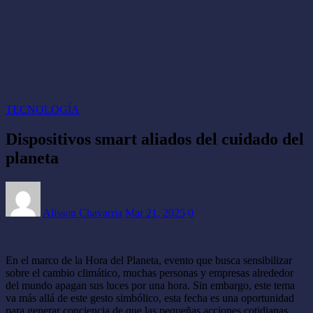
TECNOLOGÍA
Dispositivos smart aliados del cuidado del
planeta
Alisson Chavarria
Mar 21, 2025
0
En el marco de la Hora del Planeta, evento que busca sensibilizar
sobre el cambio climático, muchas personas y empresas alrededor
del mundo apagan sus luces por una hora. Sin embargo, este tema
va más allá de este gesto simbólico, esta fecha es una oportunidad
para generar conciencia de que las pequeñas acciones cotidianas