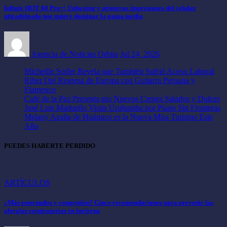
Infinix HOT 60 Pro+: Unboxing y primeras impresiones del celular
ultradelgado que quiere dominar la gama media
Agencia de Noticias Orbita
Jul 24, 2026
Micheille Soifer Revela que También Sufrió Acoso Laboral
Riber Oré Regresa de Europa con Guitarra Peruana y
Flamenco
Café de la Paz Presenta sus Nuevos Crepes Salados y Dulces
José Luis Madueño Visita Urubamba por Piano Sin Fronteras
Melany Azaña de Huánuco es la Nueva Miss Turismo Este
Año
PUEDES HABERTE PERDIDO
ARTÍCULOS
¿Más estornudos y congestión? Cinco recomendaciones para prevenir las
alergias respiratorias en invierno