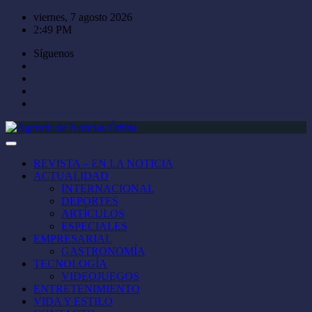
Saltar
viernes, 7 agosto 2026
al
2:49 PM
contenido
Síguenos
REVISTA – EN LA NOTICIA
ACTUALIDAD
INTERNACIONAL
DEPORTES
ARTÍCULOS
ESPECIALES
EMPRESARIAL
GASTRONOMÍA
TECNOLOGÍA
VIDEOJUEGOS
ENTRETENIMIENTO
VIDA Y ESTILO