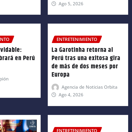
Ago 5, 2026
ENTO
ENTRETENIMIENTO
lvidable:
La Garotinha retorna al
brará en Perú
Perú tras una exitosa gira
de más de dos meses por
Europa
pión
Agencia de Noticias Orbita
Ago 4, 2026
ENTRETENIMIENTO