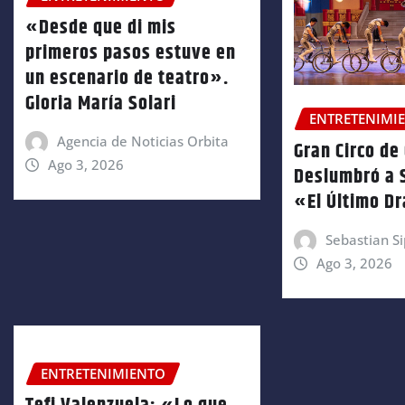
«Desde que di mis
primeros pasos estuve en
un escenario de teatro».
Gloria María Solari
ENTRETENIMI
Agencia de Noticias Orbita
Gran Circo de
Ago 3, 2026
Deslumbró a 
«El Último D
Sebastian Si
Ago 3, 2026
ENTRETENIMIENTO