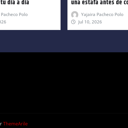
tu día a día
una estafa antes de 
a Pacheco Polo
Yajaira Pacheco Polo
2026
Jul 10, 2026
r
ThemeArile