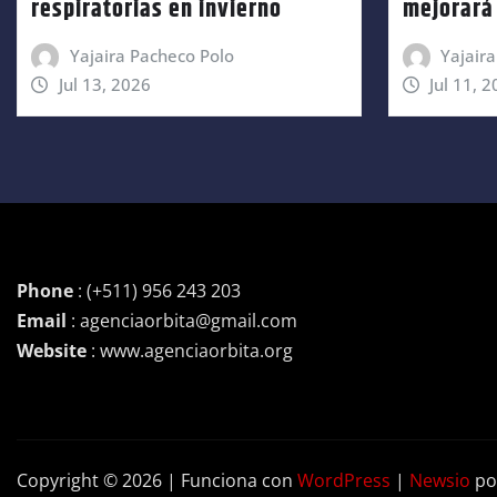
respiratorias en invierno
mejorará 
Yajaira Pacheco Polo
Yajair
Jul 13, 2026
Jul 11, 
Phone
: (+511) 956 243 203
Email
: agenciaorbita@gmail.com
Website
: www.agenciaorbita.org
Copyright © 2026 | Funciona con
WordPress
|
Newsio
po