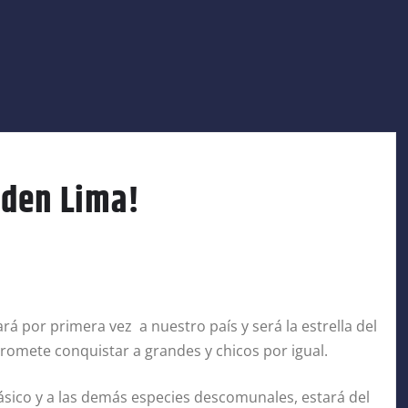
aden Lima!
rá por primera vez a nuestro país y será la estrella del
romete conquistar a grandes y chicos por igual.
ásico y a las demás especies descomunales, estará del