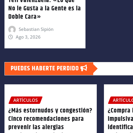
Tefi Valenzuela: «Lo que
No le Gusta a la Gente es la
Doble Cara»
Sebastian Sipión
Ago 3, 2026
PUEDES HABERTE PERDIDO
ARTÍCULOS
ARTÍCUL
¿Más estornudos y congestión?
¿Compra 
Cinco recomendaciones para
impulsiv
prevenir las alergias
identific