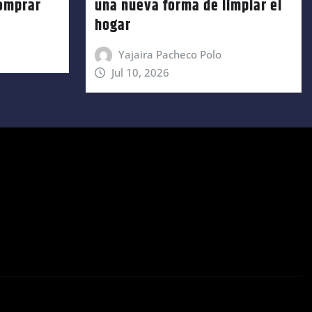
comprar
una nueva forma de limpiar el
hogar
Yajaira Pacheco Polo
Jul 10, 2026