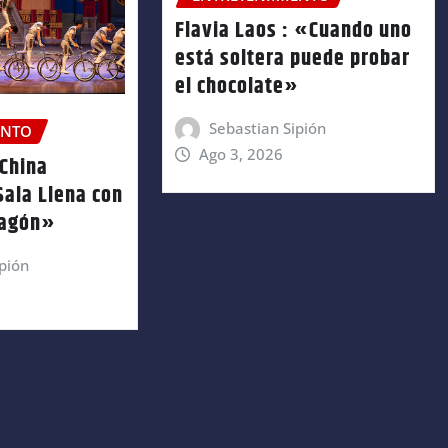
Flavia Laos : «Cuando uno
está soltera puede probar
el chocolate»
Sebastian Sipión
ENTO
Ago 3, 2026
 China
Sala Llena con
ragón»
pión