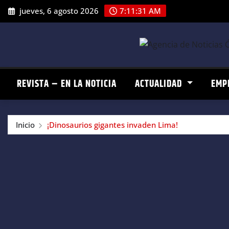
Saltar
jueves, 6 agosto 2026
7:11:32 AM
al
contenido
REVISTA – EN LA NOTICIA
ACTUALIDAD
EMP
Inicio
¡Dinosaurios gigantes invaden Lima!