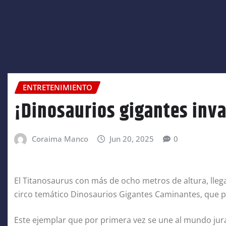
ENTRETENIMIENTO
¡Dinosaurios gigantes inv
Coraima Manco
Jun 20, 2025
0
El Titanosaurus con más de ocho metros de altura, llega
circo temático Dinosaurios Gigantes Caminantes, que p
Este ejemplar que por primera vez se une al mundo jur