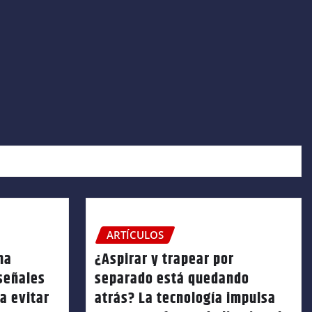
ARTÍCULOS
na
¿Aspirar y trapear por
 señales
separado está quedando
a evitar
atrás? La tecnología impulsa