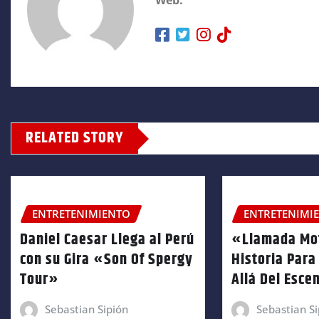
Web:
RELATED STORY
ENTRETENIMIENTO
ENTRETENIMI
Daniel Caesar Llega al Perú
«Llamada Mo
con su Gira «Son Of Spergy
Historia Para
Tour»
Allá Del Esce
Sebastian Sipión
Sebastian Si