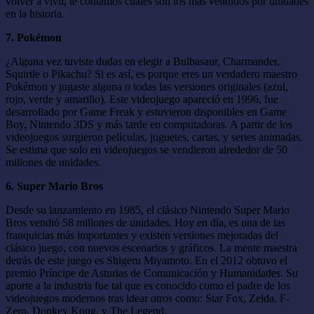
volver a vivir, te contamos cuáles son los más vendidos por unidades
en la historia.
7. Pokémon
¿Alguna vez tuviste dudas en elegir a Bulbasaur, Charmander,
Squirtle o Pikachu? Si es así, es porque eres un verdadero maestro
Pokémon y jugaste alguna o todas las versiones originales (azul,
rojo, verde y amarillo). Este videojuego apareció en 1996, fue
desarrollado por Game Freak y estuvieron disponibles en Game
Boy, Nintendo 3DS y más tarde en computadoras. A partir de los
videojuegos surgieron películas, juguetes, cartas, y series animadas.
Se estima que solo en videojuegos se vendieron alrededor de 50
millones de unidades.
6. Super Mario Bros
Desde su lanzamiento en 1985, el clásico Nintendo Super Mario
Bros vendió 58 millones de unidades. Hoy en día, es una de las
franquicias más importantes y existen versiones mejoradas del
clásico juego, con nuevos escenarios y gráficos. La mente maestra
detrás de este juego es Shigeru Miyamoto. En el 2012 obtuvo el
premio Príncipe de Asturias de Comunicación y Humanidades. Su
aporte a la industria fue tal que es conocido como el padre de los
videojuegos modernos tras idear otros como: Star Fox, Zelda, F-
Zero, Donkey Kong, y The Legend.