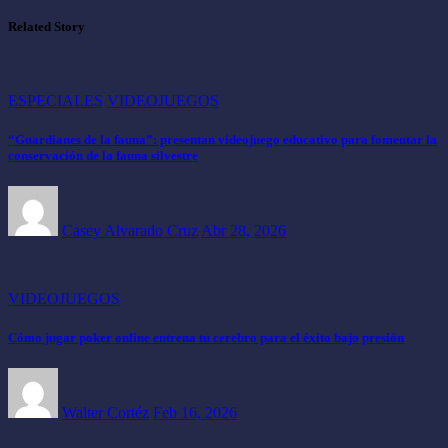
Related Story
ESPECIALES
VIDEOJUEGOS
“Guardianes de la fauna”: presentan videojuego educativo para fomentar la
conservación de la fauna silvestre
Casey Alvarado Cruz
Abr 28, 2026
VIDEOJUEGOS
Cómo jugar poker online entrena tu cerebro para el éxito bajo presión
Walter Cortéz
Feb 16, 2026