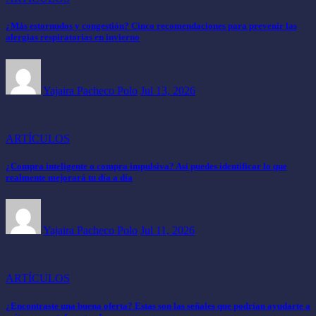
¿Más estornudos y congestión? Cinco recomendaciones para prevenir las
alergias respiratorias en invierno
Yajaira Pacheco Polo
Jul 13, 2026
ARTÍCULOS
¿Compra inteligente o compra impulsiva? Así puedes identificar lo que
realmente mejorará tu día a día
Yajaira Pacheco Polo
Jul 11, 2026
ARTÍCULOS
¿Encontraste una buena oferta? Estas son las señales que podrían ayudarte a