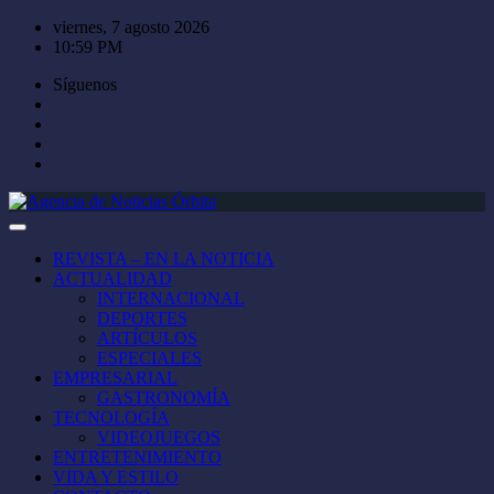
Saltar
viernes, 7 agosto 2026
al
10:59 PM
contenido
Síguenos
REVISTA – EN LA NOTICIA
ACTUALIDAD
INTERNACIONAL
DEPORTES
ARTÍCULOS
ESPECIALES
EMPRESARIAL
GASTRONOMÍA
TECNOLOGÍA
VIDEOJUEGOS
ENTRETENIMIENTO
VIDA Y ESTILO