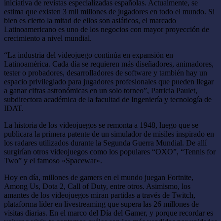
iniciativa de revistas especializadas españolas. Actualmente, se
estima que existen 3 mil millones de jugadores en todo el mundo. Si
bien es cierto la mitad de ellos son asiáticos, el marcado
Latinoamericano es uno de los negocios con mayor proyección de
crecimiento a nivel mundial.
“La industria del videojuego continúa en expansión en
Latinoamérica. Cada día se requieren más diseñadores, animadores,
tester o probadores, desarrolladores de software y también hay un
espacio privilegiado para jugadores profesionales que pueden llegar
a ganar cifras astronómicas en un solo torneo”, Patricia Paulet,
subdirectora académica de la facultad de Ingeniería y tecnología de
IDAT.
La historia de los videojuegos se remonta a 1948, luego que se
publicara la primera patente de un simulador de misiles inspirado en
los radares utilizados durante la Segunda Guerra Mundial. De allí
surgirían otros videojuegos como los populares “OXO”, “Tennis for
Two” y el famoso «Spacewar».
Hoy en día, millones de gamers en el mundo juegan Fortnite,
Among Us, Dota 2, Call of Duty, entre otros. Asimism­­o, los
amantes de los videojuegos miran partidas a través de Twitch,
plataforma líder en livestreaming que supera las 26 millones de
visitas diarias. En el marco del Día del Gamer, y porque recordar es