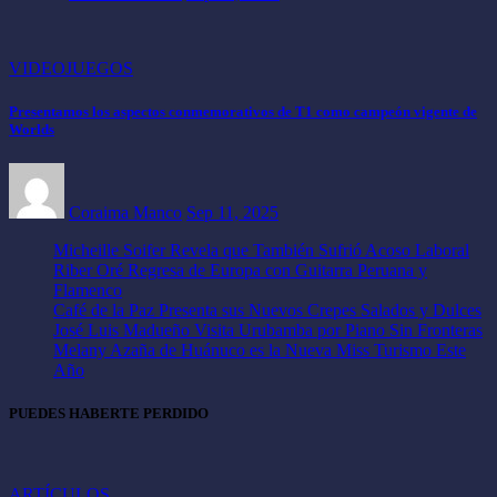
VIDEOJUEGOS
Presentamos los aspectos conmemorativos de T1 como campeón vigente de
Worlds
Coraima Manco
Sep 11, 2025
Micheille Soifer Revela que También Sufrió Acoso Laboral
Riber Oré Regresa de Europa con Guitarra Peruana y
Flamenco
Café de la Paz Presenta sus Nuevos Crepes Salados y Dulces
José Luis Madueño Visita Urubamba por Piano Sin Fronteras
Melany Azaña de Huánuco es la Nueva Miss Turismo Este
Año
PUEDES HABERTE PERDIDO
ARTÍCULOS