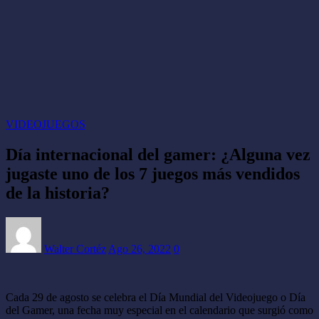
VIDEOJUEGOS
Día internacional del gamer: ¿Alguna vez
jugaste uno de los 7 juegos más vendidos
de la historia?
Walter Cortéz
Ago 26, 2022
0
Cada 29 de agosto se celebra el Día Mundial del Videojuego o Día
del Gamer, una fecha muy especial en el calendario que surgió como