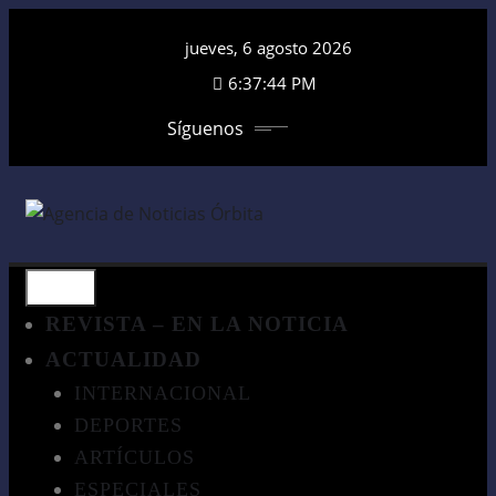
Saltar
jueves, 6 agosto 2026
al
contenido
6:37:45 PM
Síguenos
REVISTA – EN LA NOTICIA
ACTUALIDAD
INTERNACIONAL
DEPORTES
ARTÍCULOS
ESPECIALES