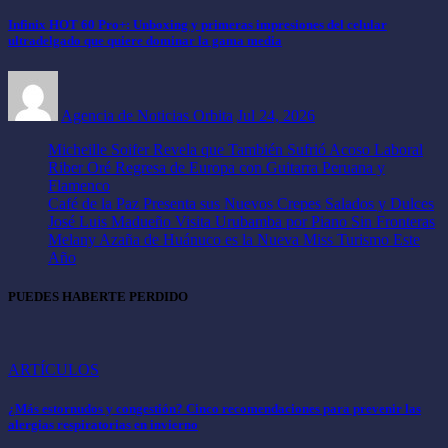
Infinix HOT 60 Pro+: Unboxing y primeras impresiones del celular
ultradelgado que quiere dominar la gama media
Agencia de Noticias Orbita
Jul 24, 2026
Micheille Soifer Revela que También Sufrió Acoso Laboral
Riber Oré Regresa de Europa con Guitarra Peruana y
Flamenco
Café de la Paz Presenta sus Nuevos Crepes Salados y Dulces
José Luis Madueño Visita Urubamba por Piano Sin Fronteras
Melany Azaña de Huánuco es la Nueva Miss Turismo Este
Año
PUEDES HABERTE PERDIDO
ARTÍCULOS
¿Más estornudos y congestión? Cinco recomendaciones para prevenir las
alergias respiratorias en invierno