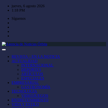
Saltar
jueves, 6 agosto 2026
al
1:18 PM
contenido
Síguenos
REVISTA – EN LA NOTICIA
ACTUALIDAD
INTERNACIONAL
DEPORTES
ARTÍCULOS
ESPECIALES
EMPRESARIAL
GASTRONOMÍA
TECNOLOGÍA
VIDEOJUEGOS
ENTRETENIMIENTO
VIDA Y ESTILO