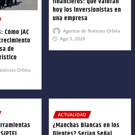
financieros: qué valoran
hoy los inversionistas en
una empresa
s: Cómo JAC
Agencia de Noticias Orbita
crecimiento
Ago 3, 2026
sa de
rístico
oticias Orbita
ACTUALIDAD
erramientas
¿Manchas Blancas en los
OSIPTEL
Dientes? Serían Señal