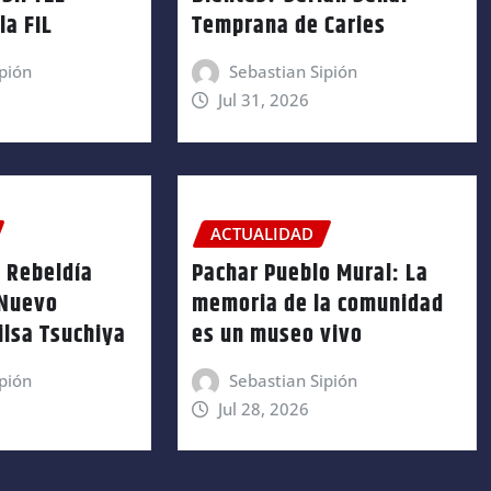
la FIL
Temprana de Caries
pión
Sebastian Sipión
Jul 31, 2026
ACTUALIDAD
 Rebeldía
Pachar Pueblo Mural: La
 Nuevo
memoria de la comunidad
ilsa Tsuchiya
es un museo vivo
pión
Sebastian Sipión
Jul 28, 2026