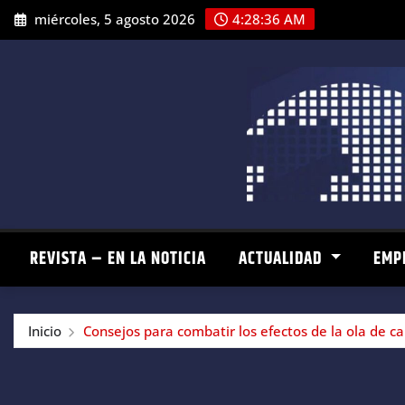
Saltar
miércoles, 5 agosto 2026
4:28:37 AM
al
contenido
REVISTA – EN LA NOTICIA
ACTUALIDAD
EMP
Inicio
Consejos para combatir los efectos de la ola de c