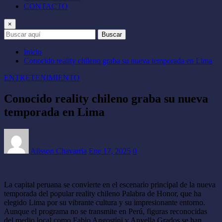
CONTACTO
×
Buscar
Inicio
Conocido reality chileno graba su nueva temporada en Lima
ENTRETENIMIENTO
Conocido reality chileno graba su nueva
temporada en Lima
Alisson Chavarria
Ene 17, 2025
0
La capital peruana se convierte en el escenario principal de la nueva
temporada del popular reality chileno Palabra de Honor, que ha
elegido Lima por su vibrante cultura y su impresionante entorno.
Aunque el programa no se transmite en Perú, figuras reconocidas
del medio local como Fabio Angostini y Anyella Grados se han