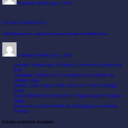
Sebastian Sipión
Ago 3, 2026
ENTRETENIMIENTO
Tefi Valenzuela: «Lo que No le Gusta a la Gente es la Doble Cara»
Sebastian Sipión
Ago 3, 2026
Jeanette Celebrará sus 50 Años de Carrera con Concierto en
Perú
Transporte Turístico: JAC Acompañó el Crecimiento de
Fantasy Tours
Daniel Caesar Llega al Perú con su Gira «Son Of Spergy
Tour»
Nuevo Monitor ViewSonic de 27 Pulgadas para el Trabajo y
Hogar
Conoce la Gran Revolución del Packaging en la Industria
Peruana
PUEDES HABERTE PERDIDO