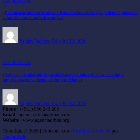
ARTÍCULOS
¿Encontraste una buena oferta? Estas son las señales que podrían ayudarte a
evitar una estafa antes de comprar
Yajaira Pacheco Polo
Jul 10, 2026
ARTÍCULOS
¿Aspirar y trapear por separado está quedando atrás? La tecnología
impulsa una nueva forma de limpiar el hogar
Yajaira Pacheco Polo
Jul 10, 2026
Phone
: (+511) 956 243 203
Email
: agenciaorbita@gmail.com
Website
: www.agenciaorbita.org
Copyright © 2026 | Funciona con
WordPress
|
Newsio
por
ThemeArile