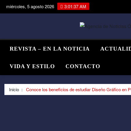
Saltar
miércoles, 5 agosto 2026
3:01:37 AM
al
contenido
REVISTA – EN LA NOTICIA
ACTUALI
VIDA Y ESTILO
CONTACTO
Inicio
Conoce los beneficios de estudiar Diseño Gráfico en P