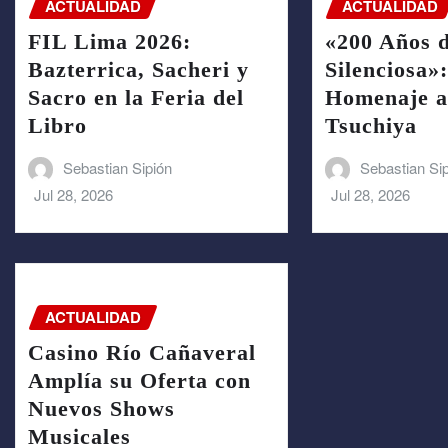
ACTUALIDAD
ACTUALIDAD
FIL Lima 2026:
«200 Años 
Bazterrica, Sacheri y
Silenciosa»
Sacro en la Feria del
Homenaje a
Libro
Tsuchiya
Sebastian Sipión
Sebastian Si
Jul 28, 2026
Jul 28, 2026
ACTUALIDAD
Casino Río Cañaveral
Amplía su Oferta con
Nuevos Shows
Musicales