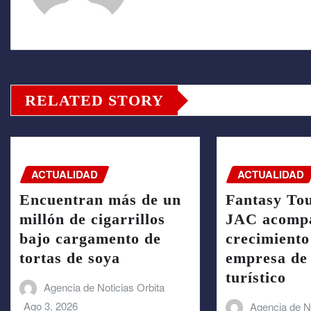
RELATED STORY
ACTUALIDAD
ACTUALIDAD
Encuentran más de un
Fantasy To
millón de cigarrillos
JAC acompa
bajo cargamento de
crecimiento
tortas de soya
empresa de 
turístico
Agencia de Noticias Orbita
Ago 3, 2026
Agencia de No