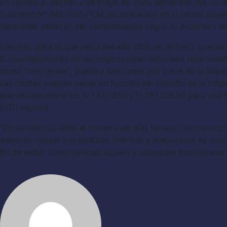
En cuanto al viernes 2 de mayo de 2025, declarado día no l
Supremo N° 042-2025-PCM, su aplicación en el sector privad
laboradas deberán ser compensadas según lo acuerden las
Con ello, para lo que resta del año 2025, en el Perú, quedan
El incumplimiento de las disposiciones laborales relacionad
como “muy grave”, sujeta a sanciones por parte de la Superi
Las multas pueden variar en función del tamaño de la emp
que oscilan entre los S/ 14,070.50 y S/ 281,035.50 para una
(UIT) vigente.
“En los últimos años el número de días feriados se han in
deberán revisar sus políticas internas y asegurarse de cump
fin de evitar contingencias legales y sanciones económicas p