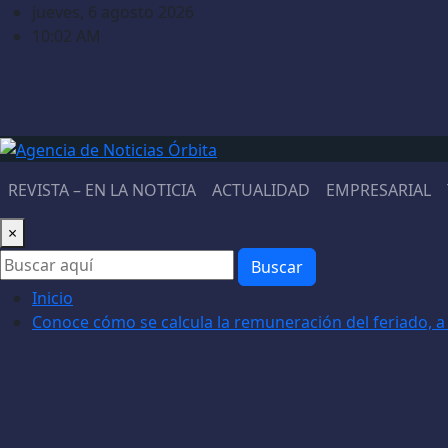
Saltar
jueves, 6 agosto 2026
al
10:02 AM
contenido
REVISTA – EN LA NOTICIA
ACTUALIDAD
EMPRESARIAL
×
Buscar
Inicio
Conoce cómo se calcula la remuneración del feriado, a