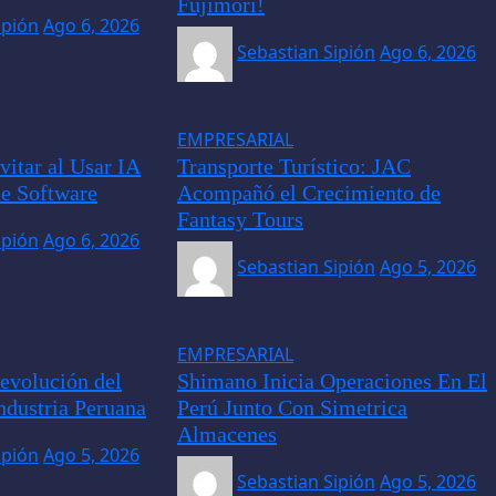
Fujimori!
ipión
Ago 6, 2026
Sebastian Sipión
Ago 6, 2026
EMPRESARIAL
vitar al Usar IA
Transporte Turístico: JAC
de Software
Acompañó el Crecimiento de
Fantasy Tours
ipión
Ago 6, 2026
Sebastian Sipión
Ago 5, 2026
EMPRESARIAL
evolución del
Shimano Inicia Operaciones En El
ndustria Peruana
Perú Junto Con Simetrica
Almacenes
ipión
Ago 5, 2026
Sebastian Sipión
Ago 5, 2026