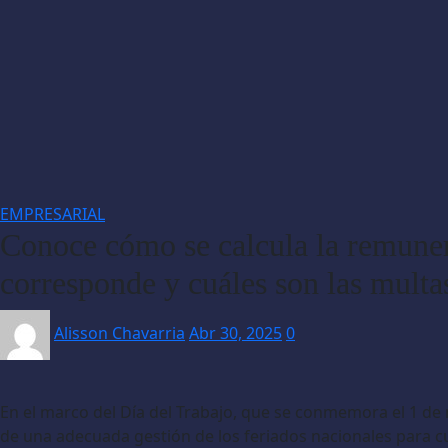
EMPRESARIAL
Conoce cómo se calcula la remunera
corresponde y cuáles son las mult
Alisson Chavarria
Abr 30, 2025
0
En el marco del Día del Trabajo, que se conmemora el 1 de
de una adecuada gestión de los feriados nacionales para cu