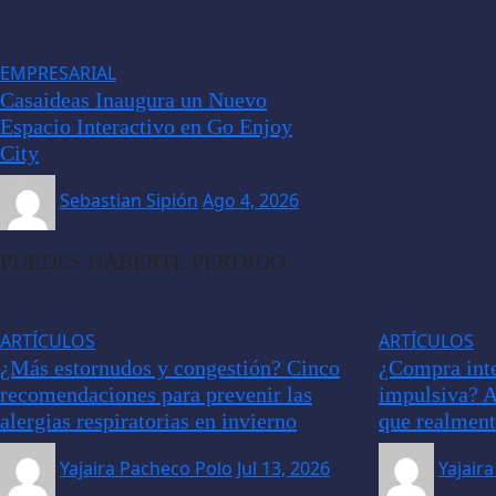
EMPRESARIAL
Casaideas Inaugura un Nuevo
Espacio Interactivo en Go Enjoy
City
Sebastian Sipión
Ago 4, 2026
PUEDES HABERTE PERDIDO
ARTÍCULOS
ARTÍCULOS
¿Más estornudos y congestión? Cinco
¿Compra inte
recomendaciones para prevenir las
impulsiva? A
alergias respiratorias en invierno
que realment
Yajaira Pacheco Polo
Jul 13, 2026
Yajair