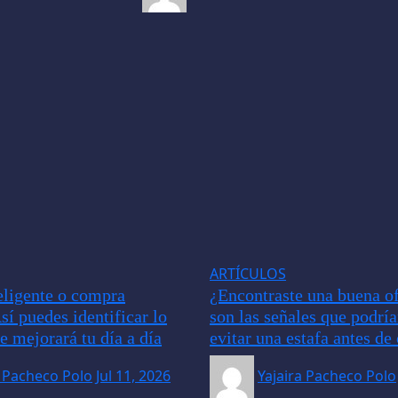
ARTÍCULOS
ligente o compra
¿Encontraste una buena of
sí puedes identificar lo
son las señales que podrí
e mejorará tu día a día
evitar una estafa antes d
a Pacheco Polo
Jul 11, 2026
Yajaira Pacheco Polo