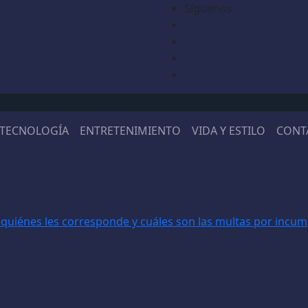
Síguenos
TECNOLOGÍA
ENTRETENIMIENTO
VIDA Y ESTILO
CONT
 quiénes les corresponde y cuáles son las multas por incu