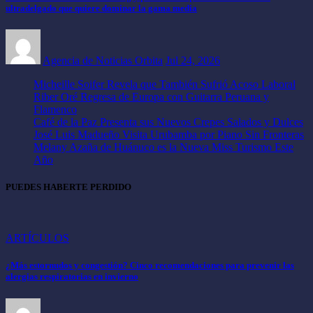
ultradelgado que quiere dominar la gama media
Agencia de Noticias Orbita
Jul 24, 2026
Micheille Soifer Revela que También Sufrió Acoso Laboral
Riber Oré Regresa de Europa con Guitarra Peruana y
Flamenco
Café de la Paz Presenta sus Nuevos Crepes Salados y Dulces
José Luis Madueño Visita Urubamba por Piano Sin Fronteras
Melany Azaña de Huánuco es la Nueva Miss Turismo Este
Año
PUEDES HABERTE PERDIDO
ARTÍCULOS
¿Más estornudos y congestión? Cinco recomendaciones para prevenir las
alergias respiratorias en invierno