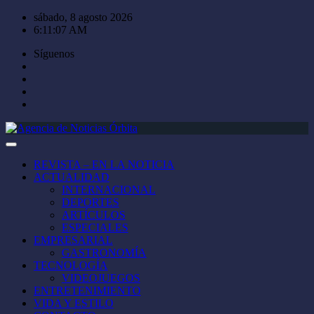
Saltar
sábado, 8 agosto 2026
al
6:11:07 AM
contenido
Síguenos
REVISTA – EN LA NOTICIA
ACTUALIDAD
INTERNACIONAL
DEPORTES
ARTÍCULOS
ESPECIALES
EMPRESARIAL
GASTRONOMÍA
TECNOLOGÍA
VIDEOJUEGOS
ENTRETENIMIENTO
VIDA Y ESTILO