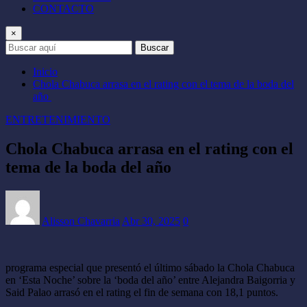
CONTACTO
×
Buscar
Inicio
Chola Chabuca arrasa en el rating con el tema de la boda del
año
ENTRETENIMIENTO
Chola Chabuca arrasa en el rating con el
tema de la boda del año
Alisson Chavarria
Abr 30, 2025
0
programa especial que presentó el último sábado la Chola Chabuca
en ‘Esta Noche’ sobre la ‘boda del año’ entre Alejandra Baigorria y
Said Palao arrasó en el rating el fin de semana con 18,1 puntos.