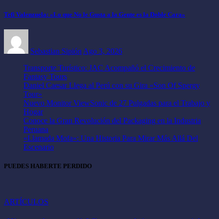
Tefi Valenzuela: «Lo que No le Gusta a la Gente es la Doble Cara»
Sebastian Sipión
Ago 3, 2026
Transporte Turístico: JAC Acompañó el Crecimiento de
Fantasy Tours
Daniel Caesar Llega al Perú con su Gira «Son Of Spergy
Tour»
Nuevo Monitor ViewSonic de 27 Pulgadas para el Trabajo y
Hogar
Conoce la Gran Revolución del Packaging en la Industria
Peruana
«Llamada Mofa»: Una Historia Para Mirar Más Allá Del
Escenario
PUEDES HABERTE PERDIDO
ARTÍCULOS