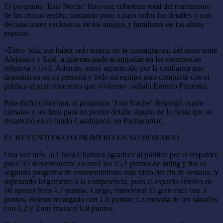
El programa ‘Esta Noche’ hizo una cobertura total del matrimonio
de los chicos reality, contando paso a paso todos los detalles y con
declaraciones exclusivas de los amigos y familiares de los ahora
esposos.
«Estoy feliz por haber sido testigo de la consagración del amor entre
Alejandra y Said, a quienes pude acompañar en las ceremonias
religiosa y civil. Además, estoy agradecido por la confianza que
depositaron en mi persona y todo mi equipo para compartir con el
público el gran momento que vivieron», señaló Ernesto Pimentel.
Para dicha cobertura, el programa ‘Esta Noche’ desplegó cuatro
cámaras y un dron para no perder detalle alguno de la fiesta que se
desarrolló en el fundo Casablanca, en Pachacamac.
EL REVENTONAZO PRIMERO EN SU HORARIO
Una vez más, la Chola Chabuca agradece al público por el respaldo;
pues ‘El Reventonazo’ alcanzó los 15,1 puntos de rating y fue el
segundo programa de entretenimiento más visto del fin de semana. Y
superando largamente a la competencia, pues el espacio cómico de
JB apenas hizo 4,7 puntos. Luego, estuvieron El gran chef con 3
puntos; Humor recargado con 1,6 puntos; La movida de los sábados
con 1,2 y Zona musical 0,8 puntos.