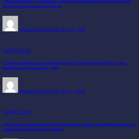
¿Más estornudos y congestión? Cinco recomendaciones para prevenir las
alergias respiratorias en invierno
Yajaira Pacheco Polo
Jul 13, 2026
ARTÍCULOS
¿Compra inteligente o compra impulsiva? Así puedes identificar lo que
realmente mejorará tu día a día
Yajaira Pacheco Polo
Jul 11, 2026
ARTÍCULOS
¿Encontraste una buena oferta? Estas son las señales que podrían ayudarte a
evitar una estafa antes de comprar