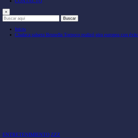
CONTACTO
×
Buscar
Inicio
Chalaca salsera Brunella Torpoco realizó gira europea con éxit
ENTRETENIMIENTO
ZZZ