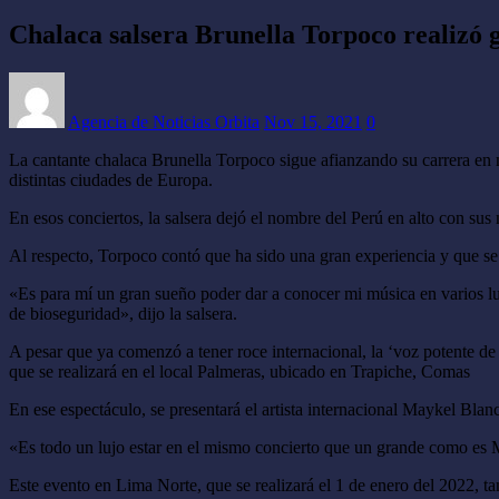
Chalaca salsera Brunella Torpoco realizó g
Agencia de Noticias Orbita
Nov 15, 2021
0
La cantante chalaca Brunella Torpoco sigue afianzando su carrera en nu
distintas ciudades de Europa.
En esos conciertos, la salsera dejó el nombre del Perú en alto con sus 
Al respecto, Torpoco contó que ha sido una gran experiencia y que se 
«Es para mí un gran sueño poder dar a conocer mi música en varios lu
de bioseguridad», dijo la salsera.
A pesar que ya comenzó a tener roce internacional, la ‘voz potente de 
que se realizará en el local Palmeras, ubicado en Trapiche, Comas
En ese espectáculo, se presentará el artista internacional Maykel Bla
«Es todo un lujo estar en el mismo concierto que un grande como es M
Este evento en Lima Norte, que se realizará el 1 de enero del 2022,