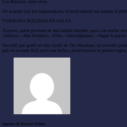
Los Barrazas, entre otros.
De acuerdo con los organizadores, el local reabrirá sus puertas al púb
VERSIONA BOLEROS EN SALSA
Torpoco, quien proviene de una familia humilde, pero con mucho swing
«Señora», «Mal Hombre», «Ella», «Sinvergüenza», «Jugué tu papel», en
Recordó que grabó un mix criollo de Tito Manrique, reconocido produ
país no es nada fácil, pero con lucha y perseverancia se pueden logra
Agencia de Noticias Orbita