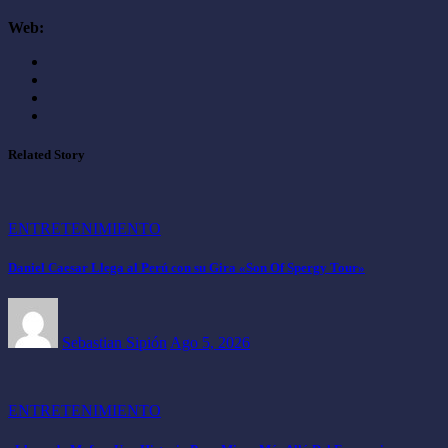
Web:
Related Story
ENTRETENIMIENTO
Daniel Caesar Llega al Perú con su Gira «Son Of Spergy Tour»
Sebastian Sipión
Ago 5, 2026
ENTRETENIMIENTO