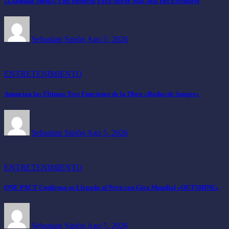
«Llamada Mofa»: Una Historia Para Mirar Más Allá Del Escenario
Sebastian Sipión
Ago 5, 2026
ENTRETENIMIENTO
Anuncian las Últimas Tres Funciones de la Obra «Bodas de Sangre»
Sebastian Sipión
Ago 5, 2026
ENTRETENIMIENTO
ONE PACT Confirma su Llegada al Perú con Gira Mundial «OUTSHINE»
Sebastian Sipión
Ago 5, 2026