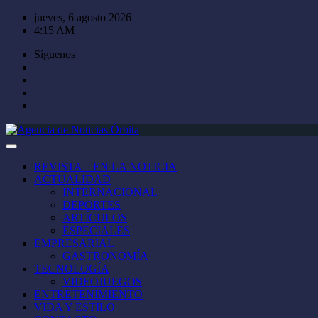
Saltar
jueves, 6 agosto 2026
al
4:15 AM
contenido
Síguenos
REVISTA – EN LA NOTICIA
ACTUALIDAD
INTERNACIONAL
DEPORTES
ARTÍCULOS
ESPECIALES
EMPRESARIAL
GASTRONOMÍA
TECNOLOGÍA
VIDEOJUEGOS
ENTRETENIMIENTO
VIDA Y ESTILO