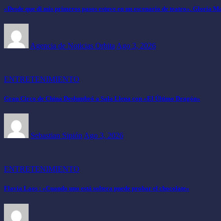
«Desde que di mis primeros pasos estuve en un escenario de teatro». Gloria M
Agencia de Noticias Orbita
Ago 3, 2026
ENTRETENIMIENTO
Gran Circo de China Deslumbró a Sala Llena con «El Último Dragón»
Sebastian Sipión
Ago 3, 2026
ENTRETENIMIENTO
Flavia Laos : «Cuando uno está soltera puede probar el chocolate»