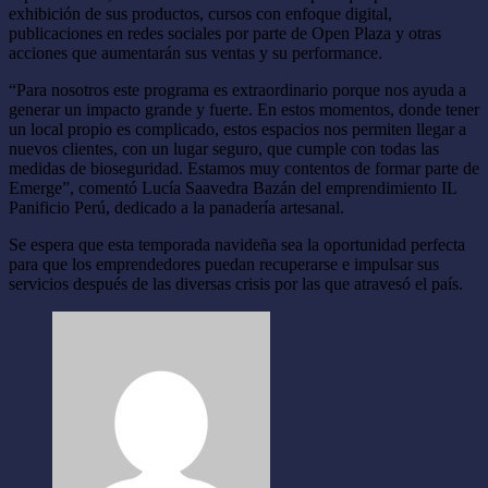
exhibición de sus productos, cursos con enfoque digital,
publicaciones en redes sociales por parte de Open Plaza y otras
acciones que aumentarán sus ventas y su performance.
“Para nosotros este programa es extraordinario porque nos ayuda a
generar un impacto grande y fuerte. En estos momentos, donde tener
un local propio es complicado, estos espacios nos permiten llegar a
nuevos clientes, con un lugar seguro, que cumple con todas las
medidas de bioseguridad. Estamos muy contentos de formar parte de
Emerge”, comentó Lucía Saavedra Bazán del emprendimiento IL
Panificio Perú, dedicado a la panadería artesanal.
Se espera que esta temporada navideña sea la oportunidad perfecta
para que los emprendedores puedan recuperarse e impulsar sus
servicios después de las diversas crisis por las que atravesó el país.