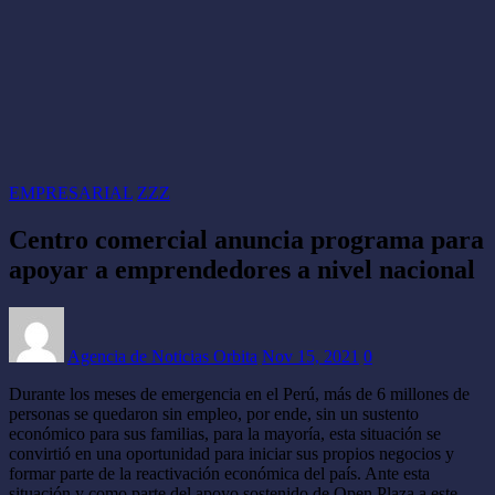
EMPRESARIAL
ZZZ
Centro comercial anuncia programa para
apoyar a emprendedores a nivel nacional
Agencia de Noticias Orbita
Nov 15, 2021
0
Durante los meses de emergencia en el Perú, más de 6 millones de
personas se quedaron sin empleo, por ende, sin un sustento
económico para sus familias, para la mayoría, esta situación se
convirtió en una oportunidad para iniciar sus propios negocios y
formar parte de la reactivación económica del país. Ante esta
situación y como parte del apoyo sostenido de Open Plaza a este