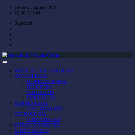
Saltar
viernes, 7 agosto 2026
al
10:08:18 AM
contenido
Síguenos
REVISTA – EN LA NOTICIA
ACTUALIDAD
INTERNACIONAL
DEPORTES
ARTÍCULOS
ESPECIALES
EMPRESARIAL
GASTRONOMÍA
TECNOLOGÍA
VIDEOJUEGOS
ENTRETENIMIENTO
VIDA Y ESTILO