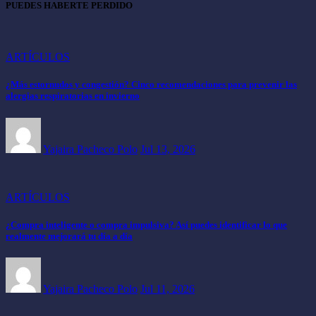
PUEDES HABERTE PERDIDO
ARTÍCULOS
¿Más estornudos y congestión? Cinco recomendaciones para prevenir las
alergias respiratorias en invierno
Yajaira Pacheco Polo
Jul 13, 2026
ARTÍCULOS
¿Compra inteligente o compra impulsiva? Así puedes identificar lo que
realmente mejorará tu día a día
Yajaira Pacheco Polo
Jul 11, 2026