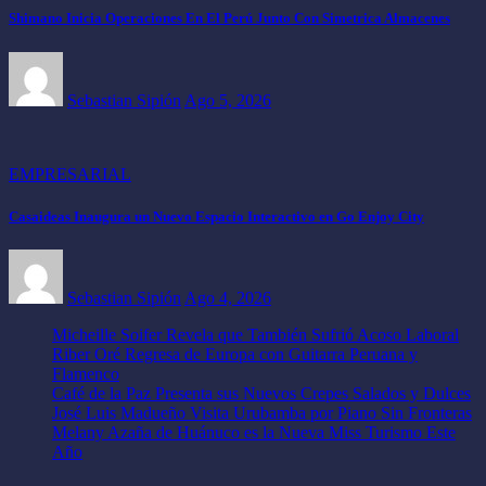
Shimano Inicia Operaciones En El Perú Junto Con Simetrica Almacenes
Sebastian Sipión
Ago 5, 2026
EMPRESARIAL
Casaideas Inaugura un Nuevo Espacio Interactivo en Go Enjoy City
Sebastian Sipión
Ago 4, 2026
Micheille Soifer Revela que También Sufrió Acoso Laboral
Riber Oré Regresa de Europa con Guitarra Peruana y
Flamenco
Café de la Paz Presenta sus Nuevos Crepes Salados y Dulces
José Luis Madueño Visita Urubamba por Piano Sin Fronteras
Melany Azaña de Huánuco es la Nueva Miss Turismo Este
Año