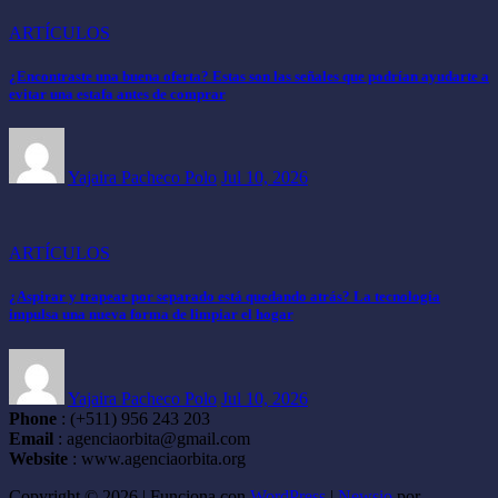
ARTÍCULOS
¿Encontraste una buena oferta? Estas son las señales que podrían ayudarte a
evitar una estafa antes de comprar
Yajaira Pacheco Polo
Jul 10, 2026
ARTÍCULOS
¿Aspirar y trapear por separado está quedando atrás? La tecnología
impulsa una nueva forma de limpiar el hogar
Yajaira Pacheco Polo
Jul 10, 2026
Phone
: (+511) 956 243 203
Email
: agenciaorbita@gmail.com
Website
: www.agenciaorbita.org
Copyright © 2026 | Funciona con
WordPress
|
Newsio
por