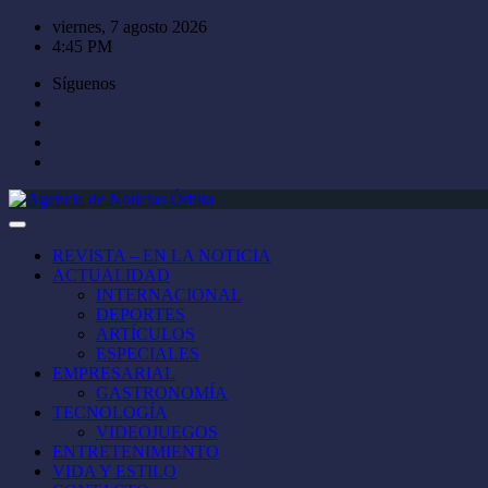
Saltar
viernes, 7 agosto 2026
al
4:45 PM
contenido
Síguenos
REVISTA – EN LA NOTICIA
ACTUALIDAD
INTERNACIONAL
DEPORTES
ARTÍCULOS
ESPECIALES
EMPRESARIAL
GASTRONOMÍA
TECNOLOGÍA
VIDEOJUEGOS
ENTRETENIMIENTO
VIDA Y ESTILO