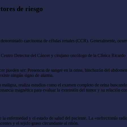
tores de riesgo
ales, denominado carcinoma de células renales (CCR). Generalmente, oc
 Centro Detector del Cáncer y cirujano oncólogo de la Clínica Ricardo 
cer pueden ser: Presencia de sangre en la orina, hinchazón del abdomen
existe ningún signo de alarma.
sia maligna, realiza estudios como el examen completo de orina buscand
esonancia magnética para evaluar la extensión del tumor y su relación co
de la enfermedad y el estado de salud del paciente. La «nefrectomía rad
centes y el tejido graso circundante al riñón.