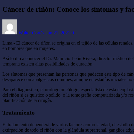
Cáncer de riñón: Conoce los síntomas y fac
Walter Cortéz
Jun 21, 2021
0
Lima.- El cáncer de riñón se origina en el tejido de las células ren
en hombres que en mujeres.
Así lo dio a conocer el Dr. Mauricio León Rivera, director médico del
temprana existen altas posibilidades de curación.
Los síntomas que presentan las personas que padecen este tipo de cán
desaparece con analgesicos comunes, aunque en estadíos iniciales no 
Para el diagnóstico, el urólogo oncólogo, especialista de esta neopla
del riñón si es quístico o sólido, o la tomografía computarizada y/o r
planificación de la cirugía.
Tratamiento
El tratamiento dependerá de varios factores como la edad, el estadío 
extirpación de todo el riñón con la glándula suprarrenal, ganglios adya