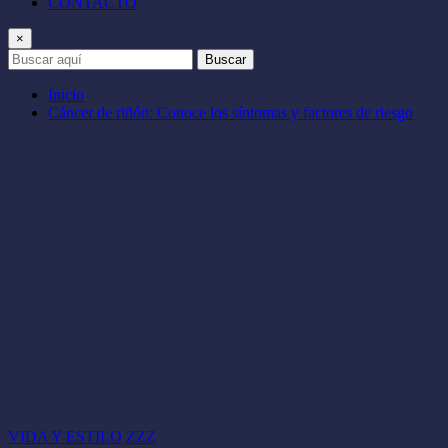
CONTACTO
×
Buscar
Inicio
Cáncer de riñón: Conoce los síntomas y factores de riesgo
VIDA Y ESTILO
ZZZ