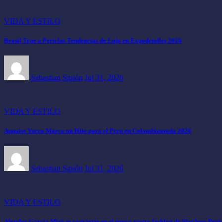
VIDA Y ESTILO
Brasil Trae a Perú las Tendencias de Lujo en Expodetalles 2026
Sebastian Sipión
Jul 31, 2026
VIDA Y ESTILO
Annaiss Yucra Marca un Hito para el Perú en Colombiamoda 2026
Sebastian Sipión
Jul 31, 2026
VIDA Y ESTILO
Alondra García Miró se convierte en el nuevo rostro fashion de Skechers Perú