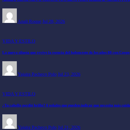
Anali Roque
Jul 28, 2026
VIDA Y ESTILO
La nueva silueta que revive la esencia del baloncesto de los años 80 con Coop
Yajaira Pacheco Polo
Jul 23, 2026
VIDA Y ESTILO
¿Tu cabello perdió brillo? 6 señales que pueden indicar que necesita más cuid
Yajaira Pacheco Polo
Jul 21, 2026