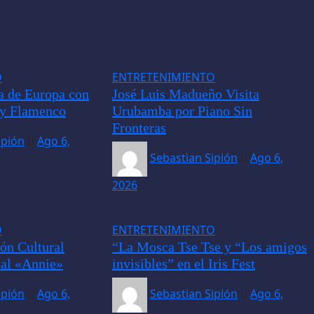
O
ENTRETENIMIENTO
a de Europa con
José Luis Madueño Visita
 y Flamenco
Urubamba por Piano Sin
Fronteras
ipión
Ago 6,
Sebastian Sipión
Ago 6,
2026
O
ENTRETENIMIENTO
ón Cultural
“La Mosca Tse Tse y “Los amigos
cal «Annie»
invisibles” en el Iris Fest
ipión
Ago 6,
Sebastian Sipión
Ago 6,