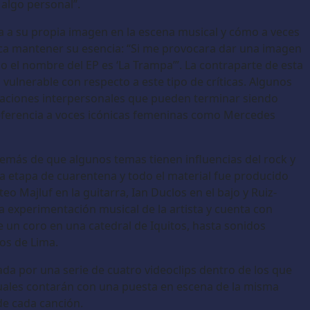
 algo personal”.
ia a su propia imagen en la escena musical y cómo a veces
sca mantener su esencia: “Si me provocara dar una imagen
so el nombre del EP es ‘La Trampa’”. La contraparte de esta
 vulnerable con respecto a este tipo de críticas. Algunos
laciones interpersonales que pueden terminar siendo
 referencia a voces icónicas femeninas como Mercedes
emás de que algunos temas tienen influencias del rock y
a etapa de cuarentena y todo el material fue producido
eo Majluf en la guitarra, Ian Duclos en el bajo y Ruiz-
la experimentación musical de la artista y cuenta con
 un coro en una catedral de Iquitos, hasta sonidos
os de Lima.
a por una serie de cuatro videoclips dentro de los que
uales contarán con una puesta en escena de la misma
de cada canción.