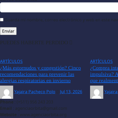
Guarda mi nombre, correo electrónico y web en este na
PUEDES HABERTE PERDIDO
ARTÍCULOS
ARTÍCULOS
¿Más estornudos y congestión? Cinco
¿Compra inte
recomendaciones para prevenir las
impulsiva? A
alergias respiratorias en invierno
que realment
Yajaira Pacheco Polo
Jul 13, 2026
Yajair
Phone
: (+511) 956 243 203
Email
: agenciaorbita@gmail.com
Website
: www.agenciaorbita.org