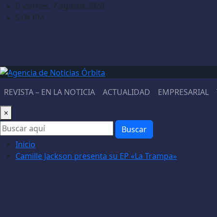
Saltar
viernes, 7 agosto 2026
al
5:04 PM
contenido
REVISTA – EN LA NOTICIA
ACTUALIDAD
EMPRESARIAL
×
Buscar
Inicio
Camille Jackson presenta su EP «La Trampa»