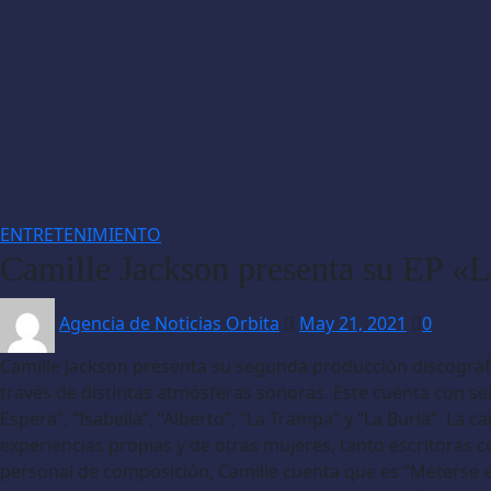
ENTRETENIMIENTO
Camille Jackson presenta su EP «
Agencia de Noticias Orbita
May 21, 2021
0
Camille Jackson presenta su segunda producción discográfi
través de distintas atmósferas sonoras. Este cuenta con se
Espera”, “Isabella”, “Alberto”, “La Trampa” y “La Burla”. L
experiencias propias y de otras mujeres, tanto escritoras
personal de composición, Camille cuenta que es “Meterse en