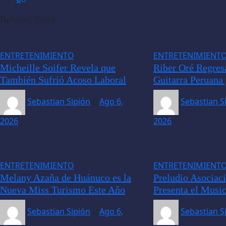
Related Story
ENTRETENIMIENTO
ENTRETENIMIENT
Micheille Soifer Revela que
Riber Oré Regres
También Sufrió Acoso Laboral
Guitarra Peruana
Sebastian Sipión
Ago 6,
Sebastian S
2026
2026
ENTRETENIMIENTO
ENTRETENIMIENT
Melany Azaña de Huánuco es la
Preludio Asociaci
Nueva Miss Turismo Este Año
Presenta el Musi
Sebastian Sipión
Ago 6,
Sebastian S