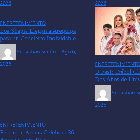
2026
2026
ENTRETENIMIENTO
Los Shapis Llegan a Arequipa
para un Concierto Inolvidable
Sebastian Sipión
Ago 6,
2026
ENTRETENIMIENT
U Fest: Trébol Cl
Dos Años de Univ
Sebastian S
2026
ENTRETENIMIENTO
Fernando Armas Celebra «36
Años de Pura Risa»