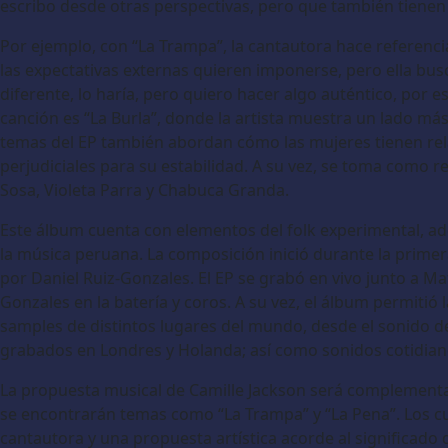
escribo desde otras perspectivas, pero que también tienen
Por ejemplo, con “La Trampa”, la cantautora hace referenc
las expectativas externas quieren imponerse, pero ella bu
diferente, lo haría, pero quiero hacer algo auténtico, por e
canción es “La Burla”, donde la artista muestra un lado más
temas del EP también abordan cómo las mujeres tienen re
perjudiciales para su estabilidad. A su vez, se toma como
Sosa, Violeta Parra y Chabuca Granda.
Este álbum cuenta con elementos del folk experimental, ad
la música peruana. La composición inició durante la primer
por Daniel Ruiz-Gonzales. El EP se grabó en vivo junto a Mat
Gonzales en la batería y coros. A su vez, el álbum permitió 
samples de distintos lugares del mundo, desde el sonido de
grabados en Londres y Holanda; así como sonidos cotidian
La propuesta musical de Camille Jackson será complementad
se encontrarán temas como “La Trampa” y “La Pena”. Los c
cantautora y una propuesta artística acorde al significado 