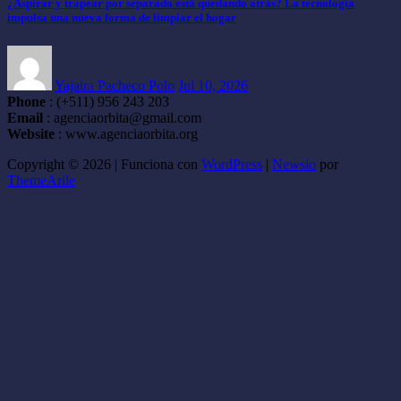
¿Aspirar y trapear por separado está quedando atrás? La tecnología
impulsa una nueva forma de limpiar el hogar
Yajaira Pacheco Polo
Jul 10, 2026
Phone
: (+511) 956 243 203
Email
: agenciaorbita@gmail.com
Website
: www.agenciaorbita.org
Copyright © 2026 | Funciona con
WordPress
|
Newsio
por
ThemeArile