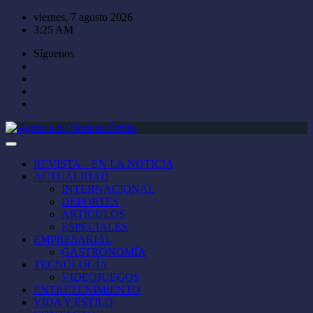
Saltar
viernes, 7 agosto 2026
al
3:25 AM
contenido
Síguenos
REVISTA – EN LA NOTICIA
ACTUALIDAD
INTERNACIONAL
DEPORTES
ARTÍCULOS
ESPECIALES
EMPRESARIAL
GASTRONOMÍA
TECNOLOGÍA
VIDEOJUEGOS
ENTRETENIMIENTO
VIDA Y ESTILO