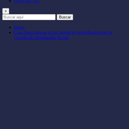
CONTACTO
×
Buscar
Inicio
Caja Piura ingresa al top global de microfinancieras en
Gestión de Desempeño Social