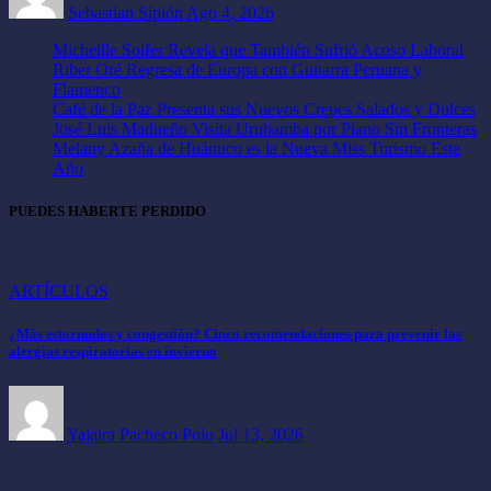
Sebastian Sipión
Ago 4, 2026
Micheille Soifer Revela que También Sufrió Acoso Laboral
Riber Oré Regresa de Europa con Guitarra Peruana y
Flamenco
Café de la Paz Presenta sus Nuevos Crepes Salados y Dulces
José Luis Madueño Visita Urubamba por Piano Sin Fronteras
Melany Azaña de Huánuco es la Nueva Miss Turismo Este
Año
PUEDES HABERTE PERDIDO
ARTÍCULOS
¿Más estornudos y congestión? Cinco recomendaciones para prevenir las
alergias respiratorias en invierno
Yajaira Pacheco Polo
Jul 13, 2026