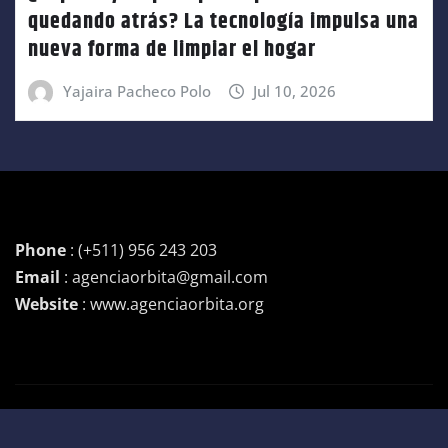
quedando atrás? La tecnología impulsa una
nueva forma de limpiar el hogar
Yajaira Pacheco Polo
Jul 10, 2026
Phone
: (+511) 956 243 203
Email
: agenciaorbita@gmail.com
Website
: www.agenciaorbita.org
Copyright © 2026 | Funciona con
WordPress
|
Newsio