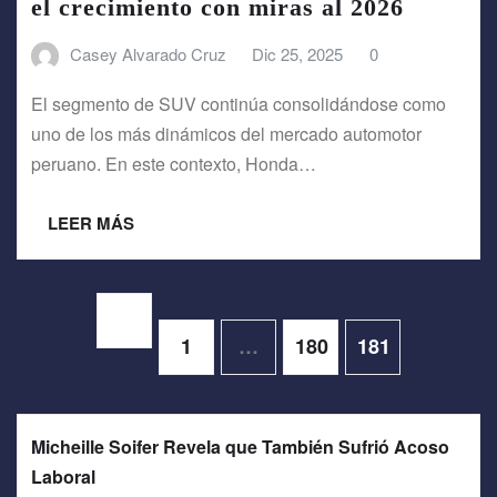
el crecimiento con miras al 2026
Casey Alvarado Cruz
Dic 25, 2025
0
El segmento de SUV continúa consolidándose como
uno de los más dinámicos del mercado automotor
peruano. En este contexto, Honda…
LEER MÁS
Paginación
1
…
180
181
de
entradas
Micheille Soifer Revela que También Sufrió Acoso
Laboral