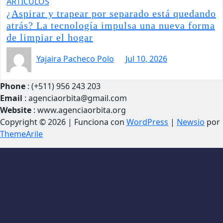
ARTÍCULOS
¿Aspirar y trapear por separado está quedando
atrás? La tecnología impulsa una nueva forma
de limpiar el hogar
Yajaira Pacheco Polo
Jul 10, 2026
Phone
: (+511) 956 243 203
Email
: agenciaorbita@gmail.com
Website
: www.agenciaorbita.org
Copyright © 2026 | Funciona con
WordPress
|
Newsio
por
ThemeArile