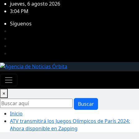
Saltar
jueves, 6 agosto 2026
al
3:04 PM
contenido
Síguenos
×
Buscar
Inicio
ATV transmitirá los Juegos Olímpicos de París 2024:
Ahora disponible en Zapping