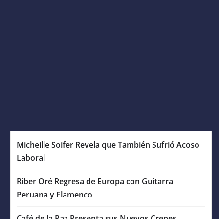
Micheille Soifer Revela que También Sufrió Acoso
Laboral
Riber Oré Regresa de Europa con Guitarra
Peruana y Flamenco
Café de la Paz Presenta sus Nuevos Crepes