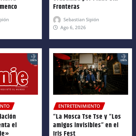
amenco
Fronteras
pión
Sebastian Sipión
Ago 6, 2026
ENTO
ENTRETENIMIENTO
iación
“La Mosca Tse Tse y “Los
enta el
amigos invisibles” en el
nie»
Iris Fest