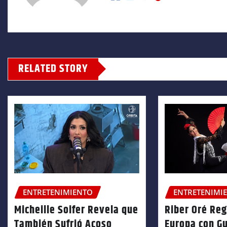
RELATED STORY
ENTRETENIMIENTO
ENTRETENIMI
Micheille Soifer Revela que
Riber Oré Re
También Sufrió Acoso
Europa con Gu