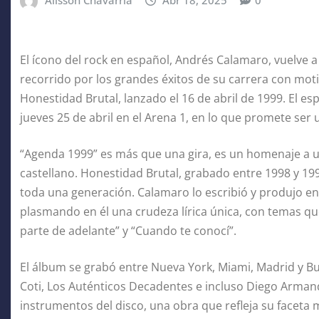
Alisson Chavarria
Abr 18, 2025
0
El ícono del rock en español, Andrés Calamaro, vuelve a
recorrido por los grandes éxitos de su carrera con mot
Honestidad Brutal, lanzado el 16 de abril de 1999. El e
jueves 25 de abril en el Arena 1, en lo que promete ser 
“Agenda 1999” es más que una gira, es un homenaje a 
castellano. Honestidad Brutal, grabado entre 1998 y 19
toda una generación. Calamaro lo escribió y produjo 
plasmando en él una crudeza lírica única, con temas qu
parte de adelante” y “Cuando te conocí”.
El álbum se grabó entre Nueva York, Miami, Madrid y Bu
Coti, Los Auténticos Decadentes e incluso Diego Arma
instrumentos del disco, una obra que refleja su faceta 