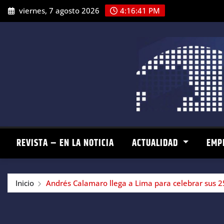
Saltar
viernes, 7 agosto 2026
4:16:43 PM
al
contenido
REVISTA – EN LA NOTICIA
ACTUALIDAD
EMP
Inicio
Andrés Calamaro llega a Lima para celebrar sus 2