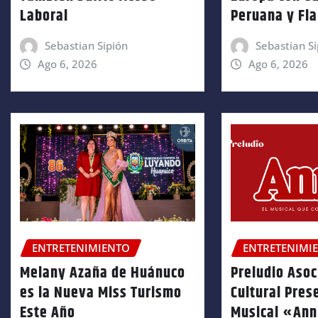
Laboral
Peruana y Fl
Sebastian Sipión
Sebastian Si
Ago 6, 2026
Ago 6, 2026
ENTRETENIMIENTO
ENTRETENIMI
Melany Azaña de Huánuco
Preludio Asoc
es la Nueva Miss Turismo
Cultural Pres
Este Año
Musical «An