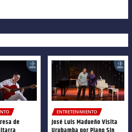
ENTO
ENTRETENIMIENTO
gresa de
José Luis Madueño Visita
itarra
Urubamba por Piano Sin