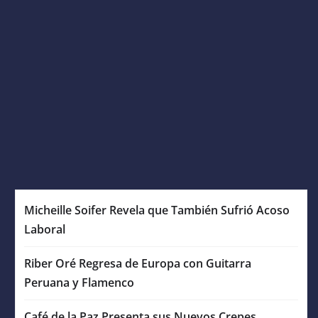
Micheille Soifer Revela que También Sufrió Acoso
Laboral
Riber Oré Regresa de Europa con Guitarra
Peruana y Flamenco
Café de la Paz Presenta sus Nuevos Crepes