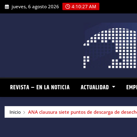
Saltar
jueves, 6 agosto 2026
4:10:28 AM
al
contenido
REVISTA – EN LA NOTICIA
ACTUALIDAD
EMP
Inicio
ANA clausura siete puntos de descarga de desec