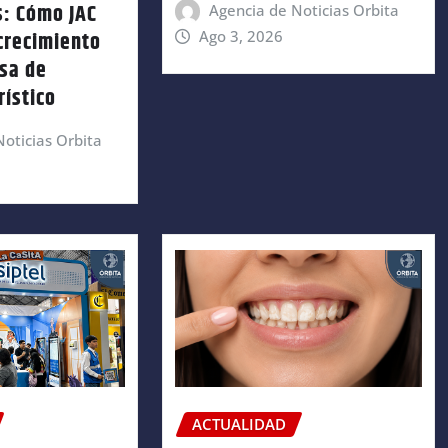
s: Cómo JAC
Agencia de Noticias Orbita
crecimiento
Ago 3, 2026
sa de
rístico
oticias Orbita
ACTUALIDAD