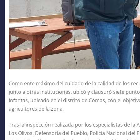
Como ente máximo del cuidado de la calidad de los recu
junto a otras instituciones, ubicó y clausuró siete punt
Infantas, ubicado en el distrito de Comas, con el objeti
agricultores de la zona.
Tras la inspección realizada por los especialistas de l
Los Olivos, Defensoría del Pueblo, Policía Nacional del