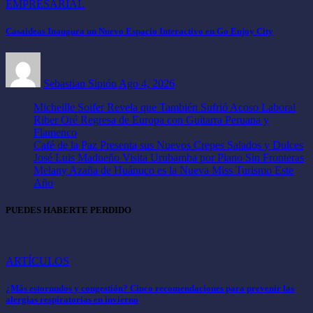
EMPRESARIAL
Casaideas Inaugura un Nuevo Espacio Interactivo en Go Enjoy City
Sebastian Sipión
Ago 4, 2026
Micheille Soifer Revela que También Sufrió Acoso Laboral
Riber Oré Regresa de Europa con Guitarra Peruana y
Flamenco
Café de la Paz Presenta sus Nuevos Crepes Salados y Dulces
José Luis Madueño Visita Urubamba por Piano Sin Fronteras
Melany Azaña de Huánuco es la Nueva Miss Turismo Este
Año
PUEDES HABERTE PERDIDO
ARTÍCULOS
¿Más estornudos y congestión? Cinco recomendaciones para prevenir las
alergias respiratorias en invierno