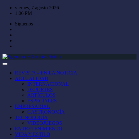
Saltar
viernes, 7 agosto 2026
al
1:06 PM
contenido
Síguenos
REVISTA – EN LA NOTICIA
ACTUALIDAD
INTERNACIONAL
DEPORTES
ARTÍCULOS
ESPECIALES
EMPRESARIAL
GASTRONOMÍA
TECNOLOGÍA
VIDEOJUEGOS
ENTRETENIMIENTO
VIDA Y ESTILO