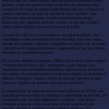
bien nos dijo un valioso cliente: para las agencias pequeñas somos
grandes, y para las grandes somos pequeños. En resumen, estas
compañías necesitan un equipo especializado que las acompañe de
manera constante y no solo en función de horas hombre. Esto
incluye los fines de semana, cuando también pueden surgir
situaciones que requieran atención, aunque no sea algo común”,
señaló Liliana Barrios, Directora General de LIBA.
La meta de LIBA no es convertirse en una agencia grande, sino
consolidarse como un referente de alto standing. Bajo esta visión,
atiende directamente a grandes compañías con equipos de directores
y ejecutivos de manera permanente, asegurando así que sus clientes
obtengan los resultados esperados.
Por su parte, Maribel Hernández, DIRCOM de dicha firma, explicó:
«Nuestro diferencial es claro, analizamos a cada cliente y nos
adaptamos a sus necesidades específicas, ofreciendo un servicio de
alta calidad. Nos caracterizamos por nuestra empatía, proactividad y
enfoque estratégico, forjado a través de años de experiencia, para
lograr los objetivos de quienes apuestan por nosotros».
La tendencia de las agencias de relaciones públicas en el Perú está
marcada por la necesidad de optimizar y personalizar la atención. En
un entorno cada vez más digitalizado y exigente, estas firmas
enfrentan el reto de evolucionar para ofrecer un servicio más
cercano, efectivo y adaptado a sus clientes y públicos. “La