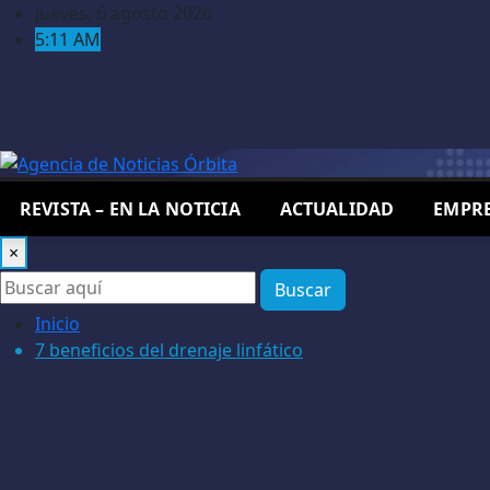
Saltar
jueves, 6 agosto 2026
al
5:11 AM
contenido
REVISTA – EN LA NOTICIA
ACTUALIDAD
EMPRE
×
Buscar
Inicio
7 beneficios del drenaje linfático