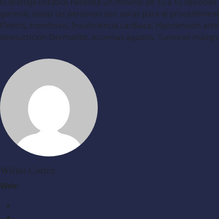
El drenaje linfático necesita un mínimo de 10 a 15 sesione
general, todas las personas son aptas para el procedimien
Flebitis, trombosis, Insuficiencia cardiaca, Hipotensión ar
desnutrición Dermatitis, eccemas agudos, Tumores malign
Walter Cortéz
Web: