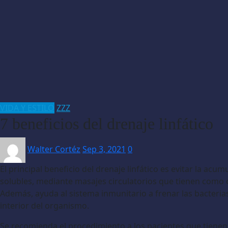
VIDA Y ESTILO
ZZZ
7 beneficios del drenaje linfático
Walter Cortéz
Sep 3, 2021
0
El principal beneficio del drenaje linfático es evitar la acum
solubles, mediante masajes circulatorios que tienen como ob
Además, ayuda al sistema inmunitario a frenar las bacterias
interior del organismo.
Se recomienda el procedimiento a los pacientes que tienen t