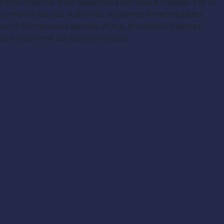
s como máximo, todo dependerá del área a trabajar. Por lo
to, menos las que sufren las siguientes enfermedades:
terial, Inflamaciones agudas, Asma, bronquitis, Edemas,
os o Síndrome del seno carotídeo.