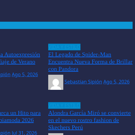
VIDA Y ESTILO
la Autoexpresión
El Legado de Spider-Man
iaje de Verano
Encuentra Nueva Forma de Brillar
con Pandora
ipión
Ago 5, 2026
Sebastian Sipión
Ago 5, 2026
VIDA Y ESTILO
rca un Hito para
Alondra García Miró se convierte
mbiamoda 2026
en el nuevo rostro fashion de
Skechers Perú
ipión
Jul 31, 2026