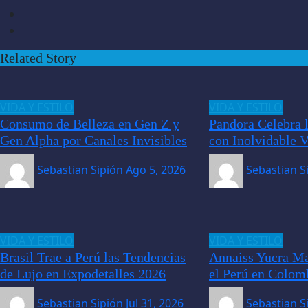
Related Story
VIDA Y ESTILO
VIDA Y ESTILO
Consumo de Belleza en Gen Z y
Pandora Celebra 
Gen Alpha por Canales Invisibles
con Inolvidable V
Sebastian Sipión
Ago 5, 2026
Sebastian S
VIDA Y ESTILO
VIDA Y ESTILO
Brasil Trae a Perú las Tendencias
Annaiss Yucra Ma
de Lujo en Expodetalles 2026
el Perú en Colo
Sebastian Sipión
Jul 31, 2026
Sebastian S