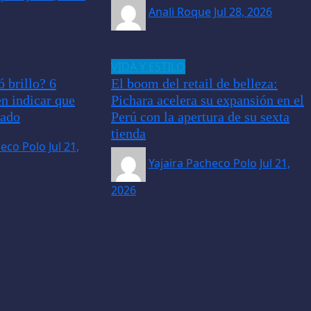
Anali Roque
Jul 28, 2026
VIDA Y ESTILO
ó brillo? 6
El boom del retail de belleza:
n indicar que
Pichara acelera su expansión en el
dado
Perú con la apertura de su sexta
tienda
heco Polo
Jul 21,
Yajaira Pacheco Polo
Jul 21,
2026