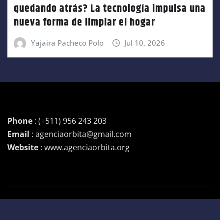
quedando atrás? La tecnología impulsa una
nueva forma de limpiar el hogar
Yajaira Pacheco Polo
Jul 10, 2026
Phone
: (+511) 956 243 203
Email
: agenciaorbita@gmail.com
Website
: www.agenciaorbita.org
Copyright © 2026 | Funciona con
WordPress
|
Newsio
por
ThemeArile