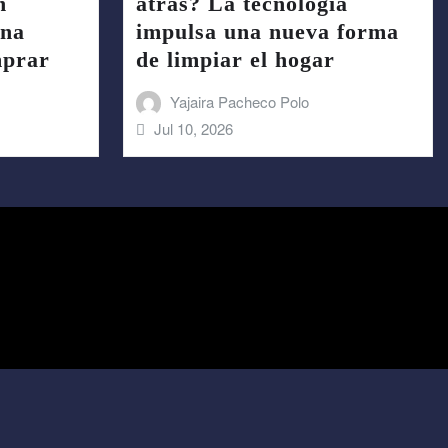
n
atrás? La tecnología
una
impulsa una nueva forma
mprar
de limpiar el hogar
Yajaira Pacheco Polo
Jul 10, 2026