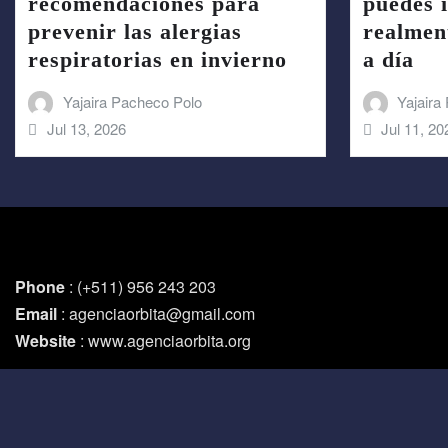
recomendaciones para
puedes i
prevenir las alergias
realmen
respiratorias en invierno
a día
Yajaira Pacheco Polo
Yajaira
Jul 13, 2026
Jul 11, 20
Phone
: (+511) 956 243 203
Email
: agenciaorbita@gmail.com
Website
: www.agenciaorbita.org