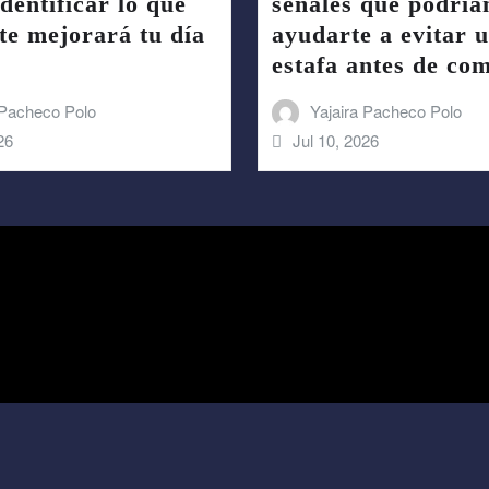
dentificar lo que
señales que podría
te mejorará tu día
ayudarte a evitar 
estafa antes de co
 Pacheco Polo
Yajaira Pacheco Polo
26
Jul 10, 2026