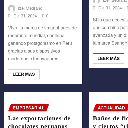
Dic 31, 2024
Izel Medrano
Dic 31, 2024
0
Si lo que necesit
que combine pote
Vivo, la marca de smartphones de
avanzada y un d
renombre mundial, continúa
la marca SsangY
ganando protagonismo en Perú
gracias a sus dispositivos
modernos e innovadores,…
LEER MÁS
LEER MÁS
EMPRESARIAL
ACTUALIDAD
Las exportaciones de
Baños de fl
chocolates peruanos
y ciertos “r