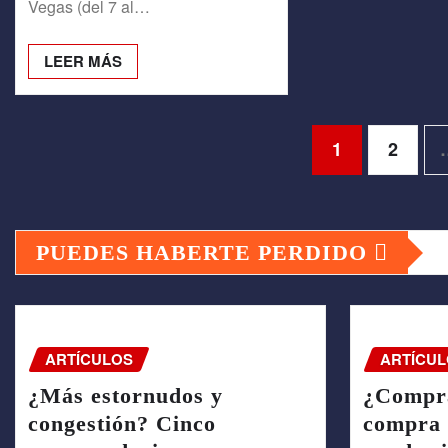
Vegas (del 7 al…
LEER MÁS
Paginación
1
2
de
PUEDES HABERTE PERDIDO
entradas
ARTÍCULOS
ARTÍCUL
¿Más estornudos y
¿Compra
congestión? Cinco
compra 