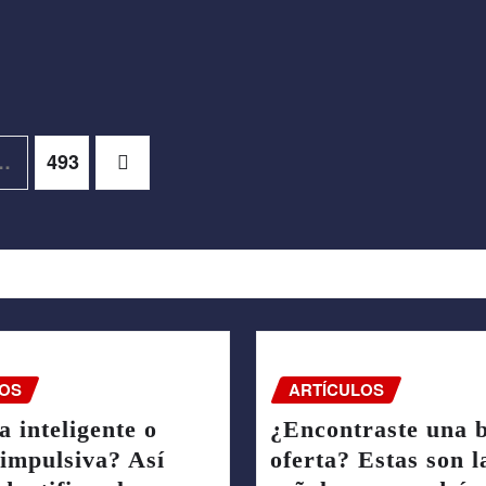
…
493
OS
ARTÍCULOS
 inteligente o
¿Encontraste una 
impulsiva? Así
oferta? Estas son l