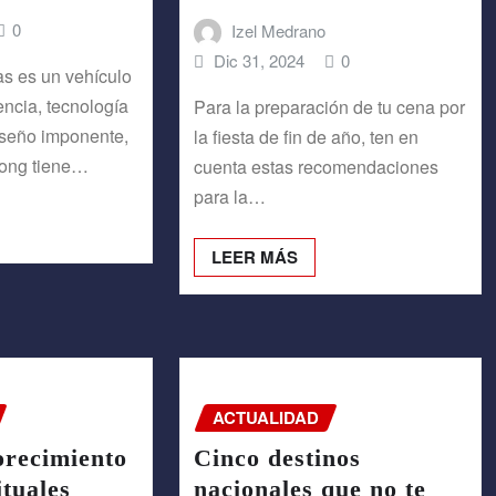
0
Izel Medrano
Dic 31, 2024
0
as es un vehículo
ncia, tecnología
Para la preparación de tu cena por
iseño imponente,
la fiesta de fin de año, ten en
ong tiene…
cuenta estas recomendaciones
para la…
LEER MÁS
ACTUALIDAD
orecimiento
Cinco destinos
ituales
nacionales que no te