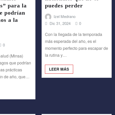
es” para la
puedes perder
e podrían
Izel Medrano
os a la
Dic 31, 2024
0
Con la llegada de la temporada
más esperada del año, es el
0
momento perfecto para escapar de
la rutina y…
Salud (Minsa)
iesgos que podrían
LEER MÁS
as prácticas
fin de año, que…