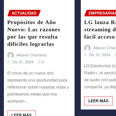
ACTUALIDAD
EMPRESARIA
Propósitos de Año
LG lanza R
Nuevo: Las razones
streaming d
por las que resulta
fácil acceso
difíciles lograrlas
Alisson Chav
Dic 31, 2024
Alisson Chavarria
Dic 31, 2024
0
LG Electronics (
Radio+, el servic
El inicio de un nuevo año
de audio con publ
representa una oportunidad para
compañía, ya di
reflexionar sobre nuestras vidas y
plantearnos metas que nos
acerquen…
LEER MÁS
LEER MÁS