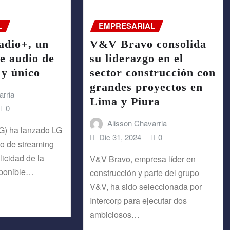
L
EMPRESARIAL
adio+, un
V&V Bravo consolida
e audio de
su liderazgo en el
 y único
sector construcción con
grandes proyectos en
arria
Lima y Piura
0
Alisson Chavarria
LG) ha lanzado LG
Dic 31, 2024
0
io de streaming
icidad de la
V&V Bravo, empresa líder en
sponible…
construcción y parte del grupo
V&V, ha sido seleccionada por
Intercorp para ejecutar dos
ambiciosos…