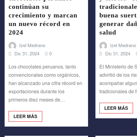
continúan su
tradicional
crecimiento y marcan
buena suert
un nuevo récord en
generar dañ
2024
salud
Izel Medrano
Izel Medrano
Dic 31, 2024
0
Dic 31, 2024
Los chocolates peruanos, tanto
El Ministerio de 
convencionales como orgánicos,
advirtió de los r
han alcanzado una cifra récord en
acompañar algun
exportaciones durante los
tradicionales de 
primeros diez meses de…
LEER MÁS
LEER MÁS