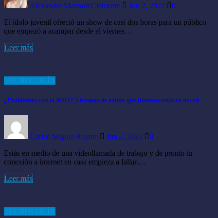
Alexandra Mamani Clemente
Jun 2, 2022
0
El ídolo juvenil ofreció un show de casi dos horas para un público
que empezó a acampar desde el viernes…
Leer más
TECNOLOGÍA
¿Problemas con el WiFi? 3 formas de evitar que intrusos utilicen tu red
Carlos Miguel Rayme
Jun 2, 2022
0
Estás en medio de una videollamada de trabajo y de pronto tu
conexión a internet en casa empieza a fallar.…
Leer más
TECNOLOGÍA