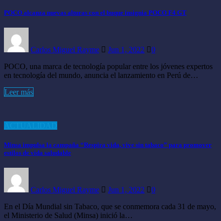
POCO alcanza nuevas alturas con el buque insignia POCO F4 GT
Carlos Miguel Rayme
Jun 1, 2022
0
POCO, una marca de tecnología popular entre los jóvenes expertos
en tecnología del mundo, anuncia el lanzamiento en Perú de…
Leer más
ACTUALIDAD
Minsa impulsa la campaña “Respira vida, vive sin tabaco” para promover
estilos de vida saludable
Carlos Miguel Rayme
Jun 1, 2022
0
En el Día Mundial sin Tabaco, que se conmemora cada 31 de mayo,
el Ministerio de Salud (Minsa) inició la…