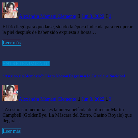
CONTACTO
Alexandra Mamani Clemente
Jun 3, 2022
0
El frío llegó para quedarse, siendo la época indicada para recuperar
la piel después de haber sido expuesta a horas…
Leer más
ENTRETENIMIENTO
“Asesino sin Memoria”: Liam Neeson Regresa a la Cartelera Nacional
Alexandra Mamani Clemente
Jun 3, 2022
0
“Asesino sin memoria” es la nueva película del director Martin
Campbell (GoldenEye, La Máscara del Zorro, Casino Royale) que
llegará…
Leer más