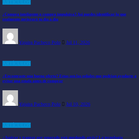
ARTÍCULOS
¿Compra inteligente o compra impulsiva? Así puedes identificar lo que
realmente mejorará tu día a día
Yajaira Pacheco Polo
Jul 11, 2026
ARTÍCULOS
¿Encontraste una buena oferta? Estas son las señales que podrían ayudarte a
evitar una estafa antes de comprar
Yajaira Pacheco Polo
Jul 10, 2026
ARTÍCULOS
¿Aspirar y trapear por separado está quedando atrás? La tecnología