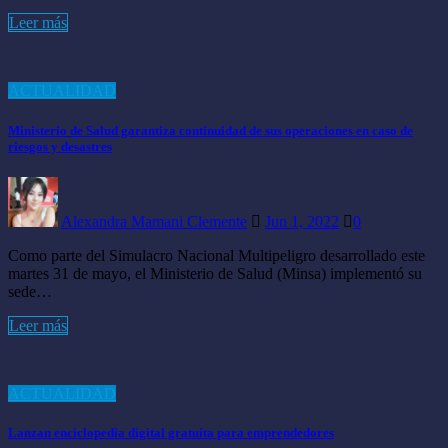
Leer más
ACTUALIDAD
Ministerio de Salud garantiza continuidad de sus operaciones en caso de
riesgos y desastres
Alexandra Mamani Clemente
Jun 1, 2022
0
Como parte del Simulacro Nacional Multipeligro desarrollado este
martes 31 de mayo, el Ministerio de Salud (Minsa) implementó su
sede…
Leer más
ACTUALIDAD
Lanzan enciclopedia digital gratuita para emprendedores