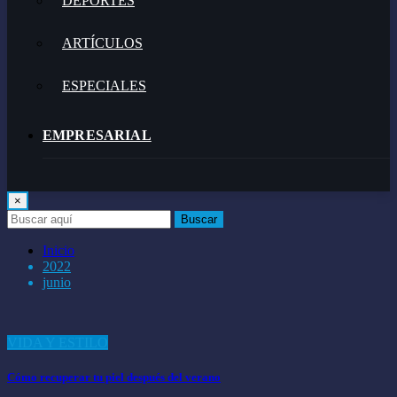
DEPORTES
ARTÍCULOS
ESPECIALES
EMPRESARIAL
GASTRONOMÍA
×
Buscar
TECNOLOGÍA
Inicio
2022
junio
VIDEOJUEGOS
ENTRETENIMIENTO
VIDA Y ESTILO
Cómo recuperar tu piel después del verano
VIDA Y ESTILO