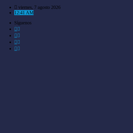
Saltar
viernes, 7 agosto 2026
al
12:41 AM
contenido
Síguenos