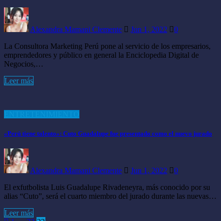
Alexandra Mamani Clemente
Jun 1, 2022
0
La Consultora Marketing Perú pone al servicio de los empresarios,
emprendedores y público en general la Enciclopedia Digital de
Negocios,…
Leer más
ENTRETENIMIENTO
«Perú tiene talento»: Cuto Guadalupe fue presentado como el nuevo jurado
Alexandra Mamani Clemente
Jun 1, 2022
0
El exfutbolista Luis Guadalupe Rivadeneyra, más conocido por su
alias “Cuto”, será el cuarto miembro del jurado durante las nuevas…
Leer más