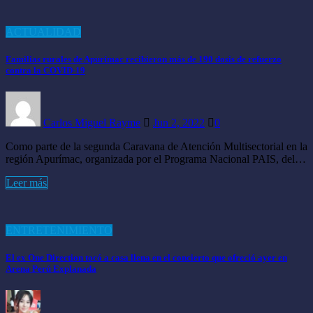
ACTUALIDAD
Familias rurales de Apurímac recibieron más de 190 dosis de refuerzo
contra la COVID-19
Carlos Miguel Rayme
Jun 2, 2022
0
Como parte de la segunda Caravana de Atención Multisectorial en la
región Apurímac, organizada por el Programa Nacional PAIS, del…
Leer más
ENTRETENIMIENTO
El ex One Direction tocó a casa llena en el concierto que ofreció ayer en
Arena Perú Explanada