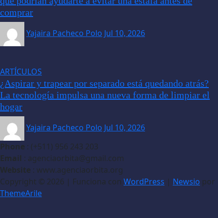
que podrían ayudarte a evitar una estafa antes de
comprar
Yajaira Pacheco Polo
Jul 10, 2026
ARTÍCULOS
¿Aspirar y trapear por separado está quedando atrás?
La tecnología impulsa una nueva forma de limpiar el
hogar
Yajaira Pacheco Polo
Jul 10, 2026
Phone
: (+511) 956 243 203
Email
: agenciaorbita@gmail.com
Website
: www.agenciaorbita.org
Copyright © 2026 | Funciona con
WordPress
|
Newsio
por
ThemeArile