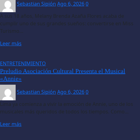
Sebastian Sipión
Ago 6, 2026
0
A sus 18 años, Melany Brenda Azaña Flores acaba de
cumplir uno de sus grandes sueños: convertirse en Miss
Turismo…
Leer más
ENTRETENIMIENTO
Preludio Asociación Cultural Presenta el Musical
«Annie»
Sebastian Sipión
Ago 6, 2026
0
Lima ya comienza a vivir la emoción de Annie, uno de los
musicales más queridos de todos los tiempos. Como…
Leer más