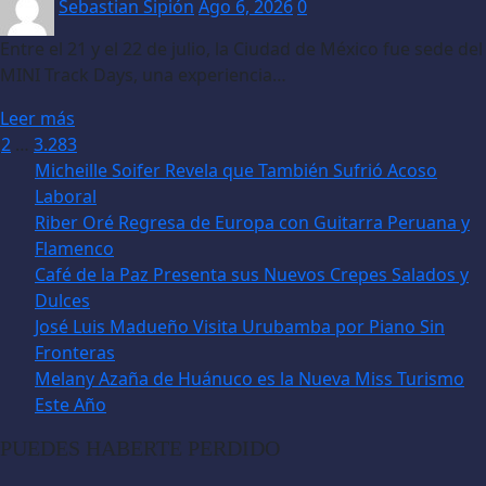
Sebastian Sipión
Ago 6, 2026
0
Entre el 21 y el 22 de julio, la Ciudad de México fue sede del
MINI Track Days, una experiencia…
Leer más
aginación
2
…
3.283
Micheille Soifer Revela que También Sufrió Acoso
e
Laboral
ntradas
Riber Oré Regresa de Europa con Guitarra Peruana y
Flamenco
Café de la Paz Presenta sus Nuevos Crepes Salados y
Dulces
José Luis Madueño Visita Urubamba por Piano Sin
Fronteras
Melany Azaña de Huánuco es la Nueva Miss Turismo
Este Año
PUEDES HABERTE PERDIDO