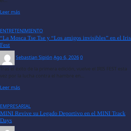
el…
Leer más
ENTRETENIMIENTO
“La Mosca Tse Tse y “Los amigos invisibles” en el Iris
Fest
Sebastian Sipión
Ago 6, 2026
0
Tras el éxito de la primera edición, vuelve el IRIS FEST esta
vez por la lucha contra el hambre en…
Leer más
EMPRESARIAL
MINI Revive su Legado Deportivo en el MINI Track
Days