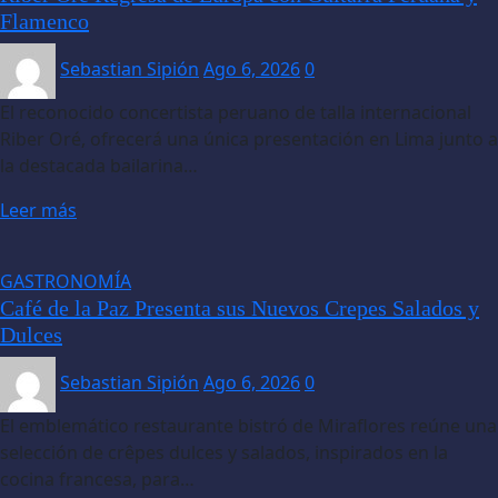
Flamenco
Sebastian Sipión
Ago 6, 2026
0
El reconocido concertista peruano de talla internacional
Riber Oré, ofrecerá una única presentación en Lima junto a
la destacada bailarina…
Leer más
GASTRONOMÍA
Café de la Paz Presenta sus Nuevos Crepes Salados y
Dulces
Sebastian Sipión
Ago 6, 2026
0
El emblemático restaurante bistró de Miraflores reúne una
selección de crêpes dulces y salados, inspirados en la
cocina francesa, para…