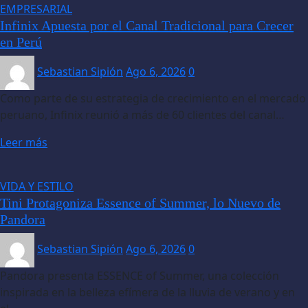
EMPRESARIAL
Infinix Apuesta por el Canal Tradicional para Crecer
en Perú
Sebastian Sipión
Ago 6, 2026
0
Como parte de su estrategia de crecimiento en el mercado
peruano, Infinix reunió a más de 60 clientes del canal…
Leer más
VIDA Y ESTILO
Tini Protagoniza Essence of Summer, lo Nuevo de
Pandora
Sebastian Sipión
Ago 6, 2026
0
Pandora presenta ESSENCE of Summer, una colección
inspirada en la belleza efímera de la lluvia de verano y en