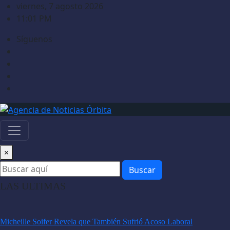
Saltar
viernes, 7 agosto 2026
al
11:01 PM
contenido
Síguenos
×
Buscar
LAS ULTIMAS
Micheille Soifer Revela que También Sufrió Acoso Laboral